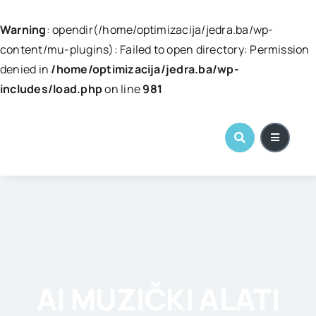
Warning
: opendir(/home/optimizacija/jedra.ba/wp-
content/mu-plugins): Failed to open directory: Permission
denied in
/home/optimizacija/jedra.ba/wp-
includes/load.php
on line
981
Skip
to
content
AI MUZIČKI ALATI