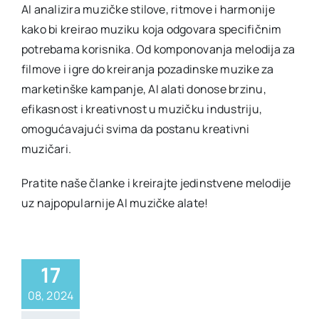
AI analizira muzičke stilove, ritmove i harmonije
kako bi kreirao muziku koja odgovara specifičnim
potrebama korisnika. Od komponovanja melodija za
filmove i igre do kreiranja pozadinske muzike za
marketinške kampanje, AI alati donose brzinu,
efikasnost i kreativnost u muzičku industriju,
omogućavajući svima da postanu kreativni
muzičari.
Pratite naše članke i kreirajte jedinstvene melodije
uz najpopularnije AI muzičke alate!
17
08, 2024
I muzički alati