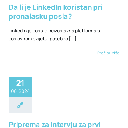
Da li je LinkedIn koristan pri
pronalasku posla?
LinkedIn je postao neizostavna platforma u
poslovnom svijetu, posebno [...]
Pročitaj više
21
08, 2024
era
Prvi posao
Priprema za intervju za prvi