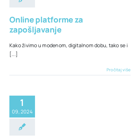
Online platforme za
zapošljavanje
Kako živimo u modenom, digitalnom dobu, tako se i
[...]
Pročitaj više
1
09, 2024
era
Prvi posao