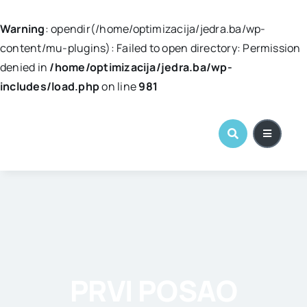
Warning
: opendir(/home/optimizacija/jedra.ba/wp-
content/mu-plugins): Failed to open directory: Permission
denied in
/home/optimizacija/jedra.ba/wp-
includes/load.php
on line
981
Skip
to
content
PRVI POSAO