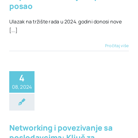
posao
Ulazak na tržište rada u 2024. godini donosi nove
[...]
Pročitaj više
4
08, 2024
era
Prvi posao
Networking i povezivanje sa
poslodavcima: Ključ za