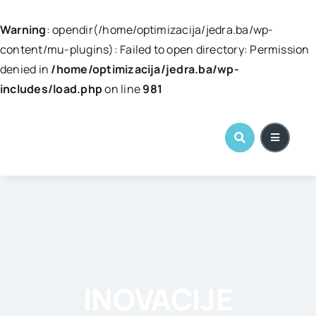
Warning
: opendir(/home/optimizacija/jedra.ba/wp-
content/mu-plugins): Failed to open directory: Permission
denied in
/home/optimizacija/jedra.ba/wp-
includes/load.php
on line
981
Skip
to
content
INOVACIJE