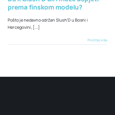
prema finskom modelu?
Pošto je nedavno održan Slush'D u Bosni i
Hercegovini, [...]
Pročitaj više