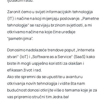
ljudskom radu.
Zaronit ćemo u svijet informacijskih tehnologija
(IT) i načine na koji mijenjaju poslovanje. „Pametne
tehnologije“ se razvijaju brzinom svjetlosti, a mi
otkrivamo načine na koje čine uređaje
“pametnijima”.
Donosimo nadolazeće trendove poput „Interneta
stvari“ (IoT) i „Software as a Service“ (SaaS) kako
biste ih mogli uspješno koristiti za olakšan i
efikasan život i rad.
Ako ste spremni da se upustite u avanturu
otkrivanja novih tehnologija i vidite šta nam
budućnost donosi otkrijte više o temama koje je za
vas pripremio stručni tim Jedra.ba!