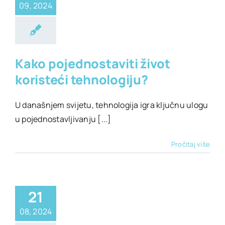
09, 2024
ehnologija
Kako pojednostaviti život
koristeći tehnologiju?
U današnjem svijetu, tehnologija igra ključnu ulogu
u pojednostavljivanju [...]
Pročitaj više
21
08, 2024