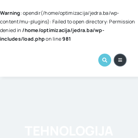
Warning
: opendir(/home/optimizacija/jedra.ba/wp-
content/mu-plugins): Failed to open directory: Permission
denied in
/home/optimizacija/jedra.ba/wp-
includes/load.php
on line
981
Skip
to
content
TEHNOLOGIJA