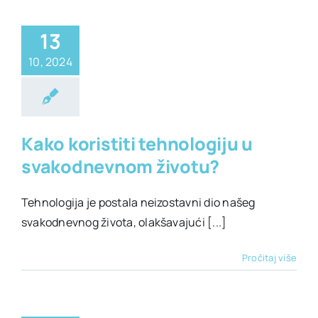
13
10, 2024
ehnologija
Kako koristiti tehnologiju u
svakodnevnom životu?
Tehnologija je postala neizostavni dio našeg
svakodnevnog života, olakšavajući [...]
Pročitaj više