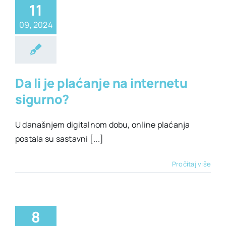
11
09, 2024
ehnologija
Da li je plaćanje na internetu
sigurno?
U današnjem digitalnom dobu, online plaćanja
postala su sastavni [...]
Pročitaj više
8