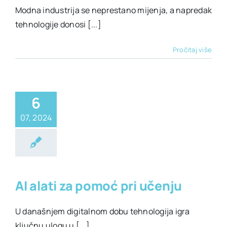
Modna industrija se neprestano mijenja, a napredak
tehnologije donosi [...]
Pročitaj više
6
07, 2024
ti za svaki dan
ehnologija
AI alati za pomoć pri učenju
U današnjem digitalnom dobu tehnologija igra
ključnu ulogu u [...]