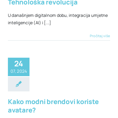
Tehnološka revolucija
U današnjem digitalnom dobu, integracija umjetne
inteligencije (AI) i [...]
Pročitaj više
24
07, 2024
ehnologija
Kako modni brendovi koriste
avatare?