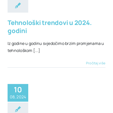
ehnologija
Tehnološki trendovi u 2024.
godini
Iz godine u godinu svjedočimo brzim promjenama u
tehnološkom [...]
Pročitaj više
10
08, 2024
ehnologija