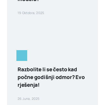
19 Oktobra, 2025
Razbolite li se često kad
počne godišnji odmor? Evo
rješenja!
26 Juna, 2025