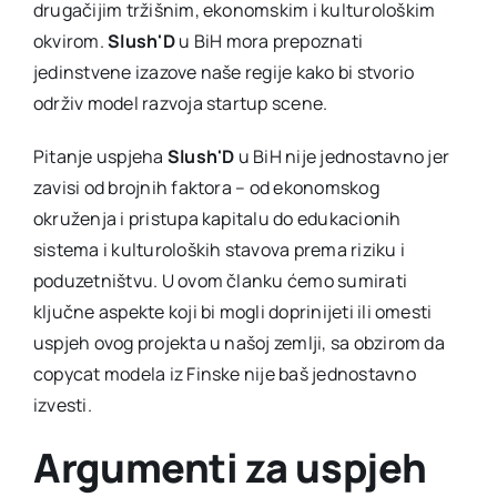
drugačijim tržišnim, ekonomskim i kulturološkim
okvirom.
Slush'D
u BiH mora prepoznati
jedinstvene izazove naše regije kako bi stvorio
održiv model razvoja startup scene.
Pitanje uspjeha
Slush'D
u BiH nije jednostavno jer
zavisi od brojnih faktora – od ekonomskog
okruženja i pristupa kapitalu do edukacionih
sistema i kulturoloških stavova prema riziku i
poduzetništvu. U ovom članku ćemo sumirati
ključne aspekte koji bi mogli doprinijeti ili omesti
uspjeh ovog projekta u našoj zemlji, sa obzirom da
copycat modela iz Finske nije baš jednostavno
izvesti.
Argumenti za uspjeh