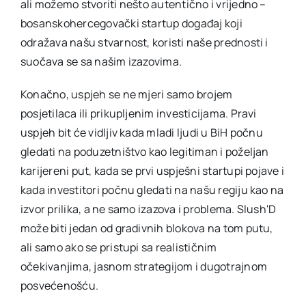
ali možemo stvoriti nešto autentično i vrijedno –
bosanskohercegovački startup događaj koji
odražava našu stvarnost, koristi naše prednosti i
suočava se sa našim izazovima.
Konačno, uspjeh se ne mjeri samo brojem
posjetilaca ili prikupljenim investicijama. Pravi
uspjeh bit će vidljiv kada mladi ljudi u BiH počnu
gledati na poduzetništvo kao legitiman i poželjan
karijereni put, kada se prvi uspješni startupi pojave i
kada investitori počnu gledati na našu regiju kao na
izvor prilika, a ne samo izazova i problema. Slush'D
može biti jedan od gradivnih blokova na tom putu,
ali samo ako se pristupi sa realističnim
očekivanjima, jasnom strategijom i dugotrajnom
posvećenošću.