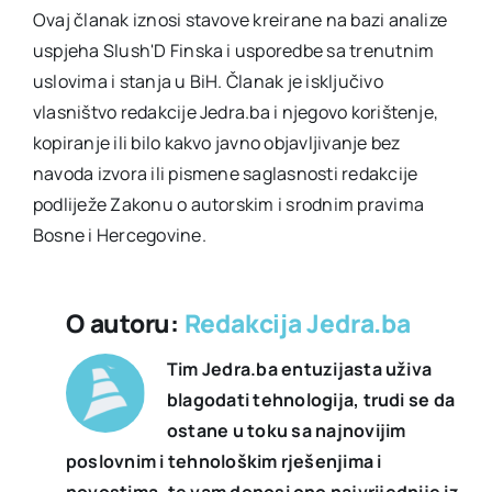
Ovaj članak iznosi stavove kreirane na bazi analize
uspjeha Slush'D Finska i usporedbe sa trenutnim
uslovima i stanja u BiH. Članak je isključivo
vlasništvo redakcije Jedra.ba i njegovo korištenje,
kopiranje ili bilo kakvo javno objavljivanje bez
navoda izvora ili pismene saglasnosti redakcije
podliježe Zakonu o autorskim i srodnim pravima
Bosne i Hercegovine.
O autoru:
Redakcija Jedra.ba
Tim Jedra.ba entuzijasta uživa
blagodati tehnologija, trudi se da
ostane u toku sa najnovijim
poslovnim i tehnološkim rješenjima i
novostima, te vam donosi ono najvrijednije iz