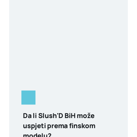
Da li Slush'D BiH može
uspjeti prema finskom
modelu?