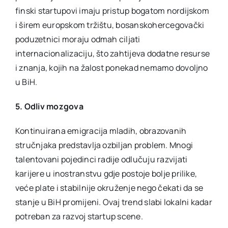
finski startupovi imaju pristup bogatom nordijskom
i širem europskom tržištu, bosanskohercegovački
poduzetnici moraju odmah ciljati
internacionalizaciju, što zahtijeva dodatne resurse
i znanja, kojih na žalost ponekad nemamo dovoljno
u BiH.
5. Odliv mozgova
Kontinuirana emigracija mladih, obrazovanih
stručnjaka predstavlja ozbiljan problem. Mnogi
talentovani pojedinci radije odlučuju razvijati
karijere u inostranstvu gdje postoje bolje prilike,
veće plate i stabilnije okruženje nego čekati da se
stanje u BiH promijeni. Ovaj trend slabi lokalni kadar
potreban za razvoj startup scene.