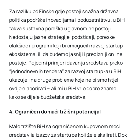
Za razliku od Finske gdje postoji snažna državna
politika podrške inovacijama i poduzetništvu, u BiH
takva sustavna podrška uglavnom ne postoji.
Nedostaju jasne strategije, podsticaji, poreske
olakšice i programi koji bi omogućili razvoj startup
ekosistema, ili da budemo jasniji i precizniji oni ne
postoje. Pojedini primjeri davanja sredstava preko
“jednodnevnih tendera” za razvoj startup-a u BiH
ukazuje i na druge probleme koje ne bi smo htjeli
ovdje elaborirati – ali mi u BiH vrlo dobro znamo
kako se dijele budžetska sredstva.
4. Ograničen domaći tržišni potencijal
Malo tržište BiH sa ograničenom kupovnom moći
predstavlja izazov za startupe koji žele skalirati. Dok