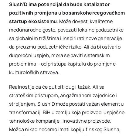
Slush'D ima potencijal da bude katalizator
pozitivnih promjena u bosanskohercegovačkom
startup ekosistemu
. Može dovesti kvalitetne
međunarodne goste, povezati lokalne poduzetnike
sa globalnim tržištima i inspirirati nove generacije
da preuzmu poduzetničke rizike. Ali da bi ostvario
dugoročni uspjeh, mora se baviti sistemskim
problemima – od pristupa kapitalu do promjene
kulturoloških stavova.
Realnost je da će put biti dug i težak. Ali sa
strateškim pristupom, angažmanom zajednice i
strpljenjem, Slush'D može postati važan element u
transformaciji BiH u zemlju koja proizvodi uspješne
tehnološke kompanije i inovativne proizvode.
Možda nikad nećemo imati kopiju finskog Slusha,