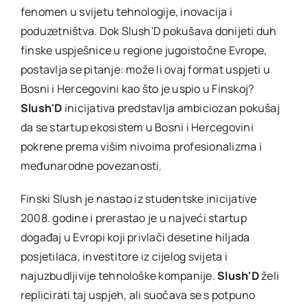
fenomen u svijetu tehnologije, inovacija i
poduzetništva. Dok Slush'D pokušava donijeti duh
finske uspješnice u regione jugoistočne Evrope,
postavlja se pitanje: može li ovaj format uspjeti u
Bosni i Hercegovini kao što je uspio u Finskoj?
Slush'D
inicijativa predstavlja ambiciozan pokušaj
da se startup ekosistem u Bosni i Hercegovini
pokrene prema višim nivoima profesionalizma i
međunarodne povezanosti.
Finski Slush je nastao iz studentske inicijative
2008. godine i prerastao je u najveći startup
događaj u Evropi koji privlači desetine hiljada
posjetilaca, investitore iz cijelog svijeta i
najuzbudljivije tehnološke kompanije.
Slush'D
želi
replicirati taj uspjeh, ali suočava se s potpuno