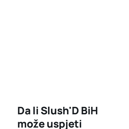
Da li Slush'D BiH
može uspjeti