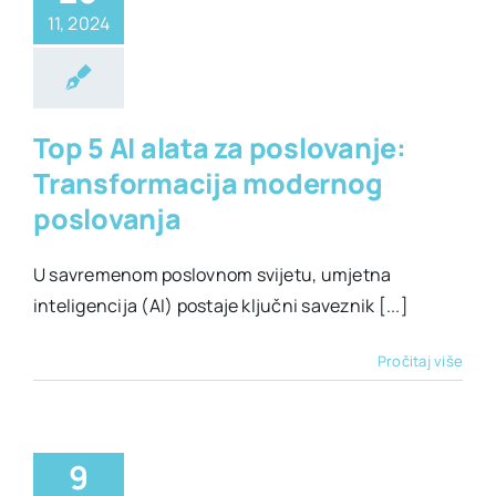
11, 2024
I biznis alati
Top 5 AI alata za poslovanje:
Transformacija modernog
poslovanja
U savremenom poslovnom svijetu, umjetna
inteligencija (AI) postaje ključni saveznik [...]
Pročitaj više
9