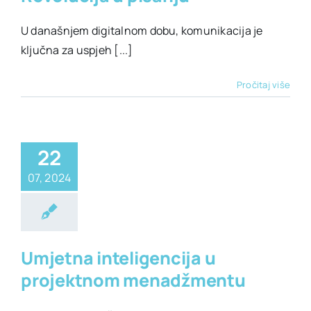
U današnjem digitalnom dobu, komunikacija je
ključna za uspjeh [...]
Pročitaj više
22
07, 2024
is alati
Biznis
enadžment
Umjetna inteligencija u
projektnom menadžmentu