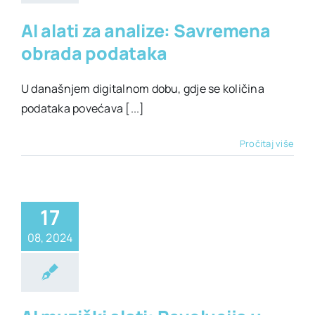
AI alati za analize: Savremena
obrada podataka
U današnjem digitalnom dobu, gdje se količina
podataka povećava [...]
Pročitaj više
17
08, 2024
I muzički alati