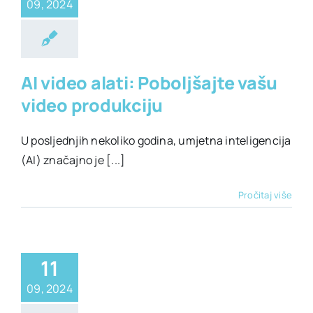
09, 2024
AI video alati
AI video alati: Poboljšajte vašu
video produkciju
U posljednjih nekoliko godina, umjetna inteligencija
(AI) značajno je [...]
Pročitaj više
11
09, 2024
I image alati