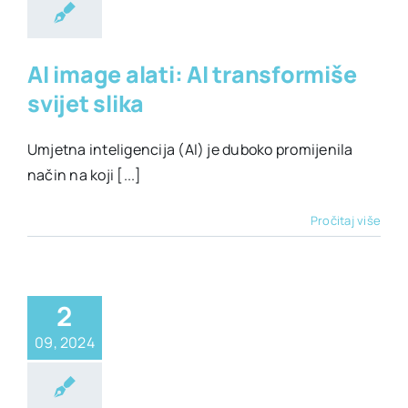
AI image alati: AI transformiše
svijet slika
Umjetna inteligencija (AI) je duboko promijenila
način na koji [...]
Pročitaj više
2
09, 2024
alati za analize