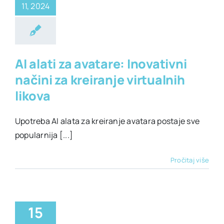
11, 2024
alati za avatare
AI alati za avatare: Inovativni
načini za kreiranje virtualnih
likova
Upotreba AI alata za kreiranje avatara postaje sve
popularnija [...]
Pročitaj više
15