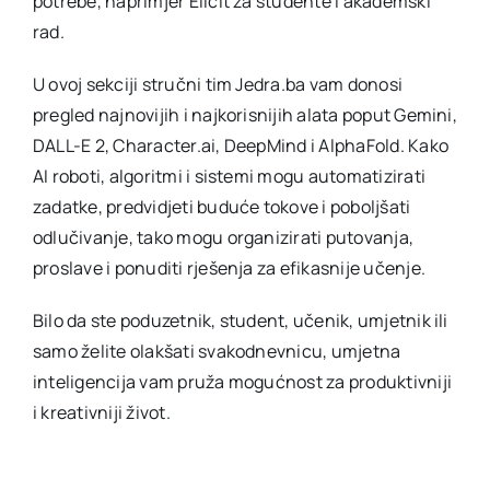
potrebe, naprimjer Elicit za studente i akademski
rad.
U ovoj sekciji stručni tim Jedra.ba vam donosi
pregled najnovijih i najkorisnijih alata poput Gemini,
DALL-E 2, Character.ai, DeepMind i AlphaFold. Kako
AI roboti, algoritmi i sistemi mogu automatizirati
zadatke, predvidjeti buduće tokove i poboljšati
odlučivanje, tako mogu organizirati putovanja,
proslave i ponuditi rješenja za efikasnije učenje.
Bilo da ste poduzetnik, student, učenik, umjetnik ili
samo želite olakšati svakodnevnicu, umjetna
inteligencija vam pruža mogućnost za produktivniji
i kreativniji život.