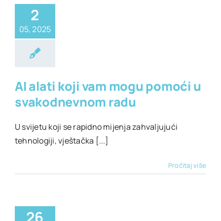
2
05, 2025
lati za svaki dan
AI alati koji vam mogu pomoći u
svakodnevnom radu
U svijetu koji se rapidno mijenja zahvaljujući
tehnologiji, vještačka [...]
Pročitaj više
26