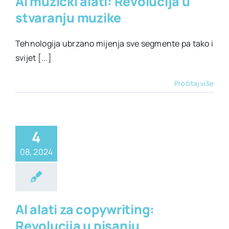
AI muzički alati: Revolucija u
stvaranju muzike
Tehnologija ubrzano mijenja sve segmente pa tako i
svijet [...]
Pročitaj više
4
08, 2024
ati za copywriting
AI alati za copywriting:
Revolucija u pisanju