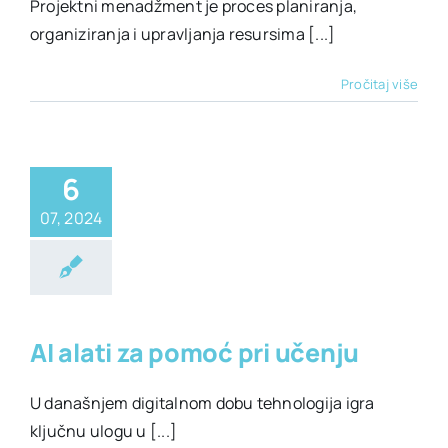
Projektni menadžment je proces planiranja,
organiziranja i upravljanja resursima [...]
Pročitaj više
6
07, 2024
ti za svaki dan
ehnologija
AI alati za pomoć pri učenju
U današnjem digitalnom dobu tehnologija igra
ključnu ulogu u [...]