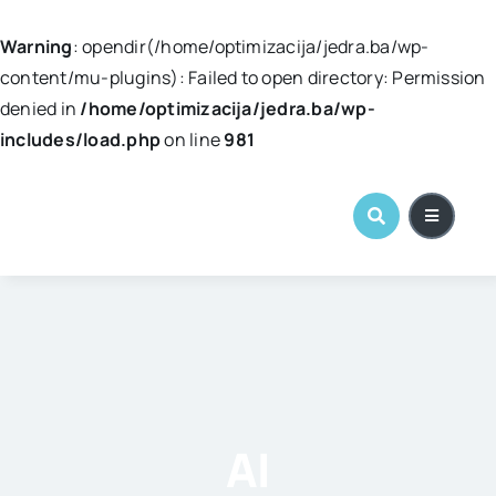
Warning
: opendir(/home/optimizacija/jedra.ba/wp-
content/mu-plugins): Failed to open directory: Permission
denied in
/home/optimizacija/jedra.ba/wp-
includes/load.php
on line
981
Skip
to
content
AI