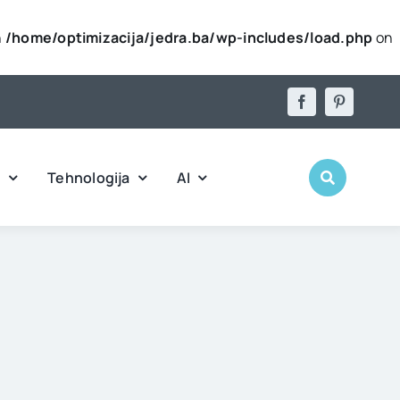
n
/home/optimizacija/jedra.ba/wp-includes/load.php
on
l
Tehnologija
AI