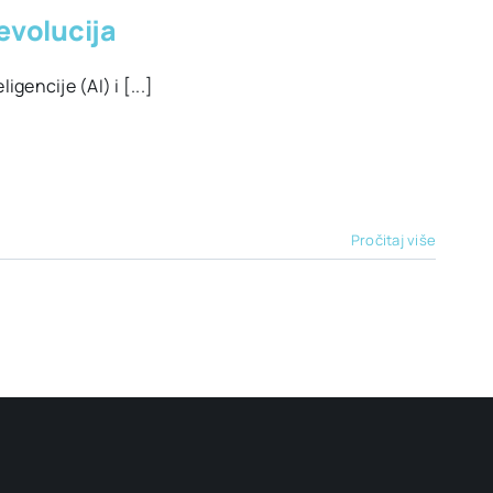
revolucija
gencije (AI) i [...]
Pročitaj više