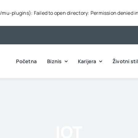
mu-plugins): Failed to open directory: Permission denied i
Početna
Biznis
Karijera
Životni sti
IOT