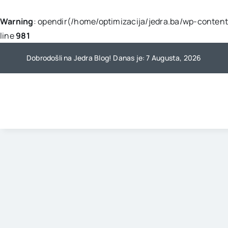
Warning
: opendir(/home/optimizacija/jedra.ba/wp-content/
line
981
Skip
Dobrodošli na Jedra Blog! Danas je: 7 Augusta, 2026
to
content