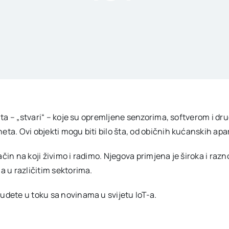
kata – „stvari“ – koje su opremljene senzorima, softverom i d
ta. Ovi objekti mogu biti bilo šta, od običnih kućanskih apa
način na koji živimo i radimo. Njegova primjena je široka i raz
a u različitim sektorima.
udete u toku sa novinama u svijetu IoT-a.