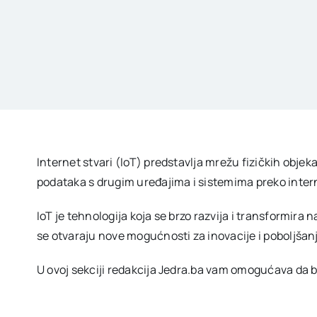
Internet stvari (IoT) predstavlja mrežu fizičkih obje
podataka s drugim uređajima i sistemima preko interne
IoT je tehnologija koja se brzo razvija i transformira 
se otvaraju nove mogućnosti za inovacije i poboljšanj
U ovoj sekciji redakcija Jedra.ba vam omogućava da b