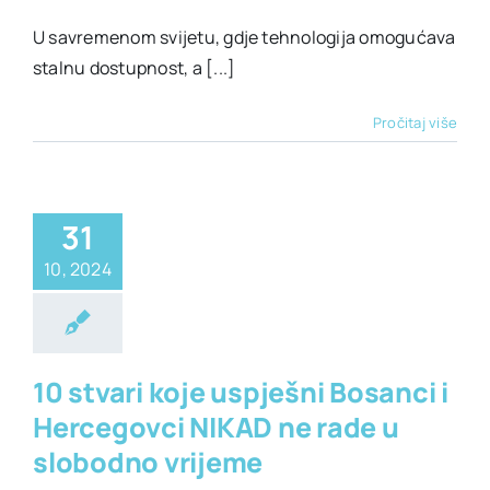
U savremenom svijetu, gdje tehnologija omogućava
stalnu dostupnost, a [...]
Pročitaj više
31
10, 2024
ra
Lični razvoj
alno zdravlje
10 stvari koje uspješni Bosanci i
Hercegovci NIKAD ne rade u
slobodno vrijeme