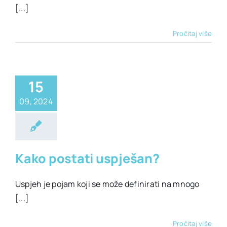
[...]
Pročitaj više
15
09, 2024
ivotni stil
Kako postati uspješan?
Uspjeh je pojam koji se može definirati na mnogo
[...]
Pročitaj više