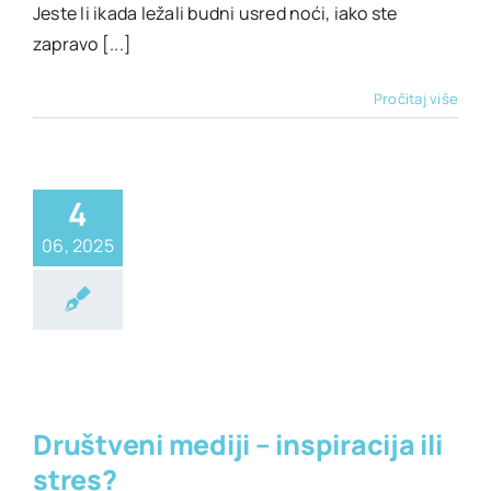
Jeste li ikada ležali budni usred noći, iako ste
zapravo [...]
Pročitaj više
4
06, 2025
alno zdravlje
lje
Životni stil
Društveni mediji – inspiracija ili
stres?