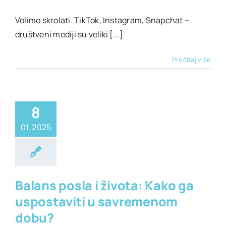
Volimo skrolati. TikTok, Instagram, Snapchat –
društveni mediji su veliki [...]
Pročitaj više
8
01, 2025
alno zdravlje
lje
Životni stil
Balans posla i života: Kako ga
uspostaviti u savremenom
dobu?