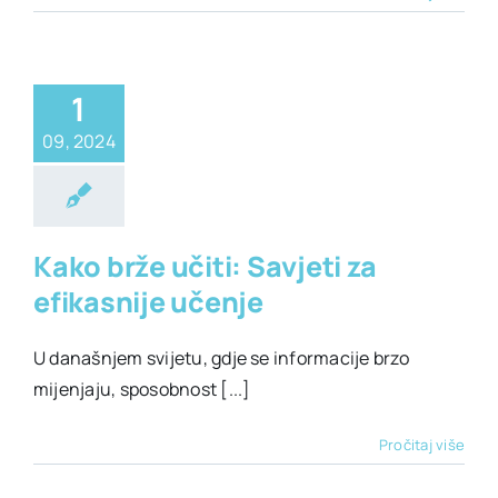
1
09, 2024
ivotni stil
Kako brže učiti: Savjeti za
efikasnije učenje
U današnjem svijetu, gdje se informacije brzo
mijenjaju, sposobnost [...]
Pročitaj više