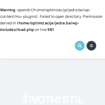
Warning
: opendir(/home/optimizacija/jedra.ba/wp-
content/mu-plugins): Failed to open directory: Permission
denied in
/home/optimizacija/jedra.ba/wp-
includes/load.php
on line
981
Skip
to
content
ŽIVOTNI STIL