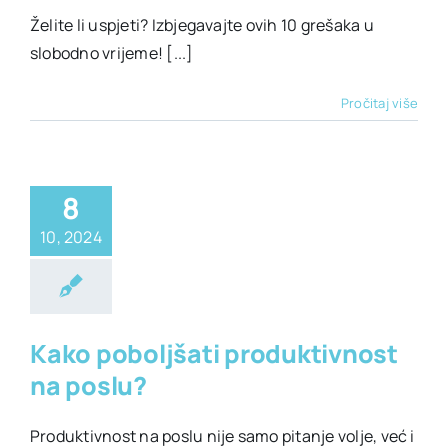
Želite li uspjeti? Izbjegavajte ovih 10 grešaka u
slobodno vrijeme! [...]
Pročitaj više
8
10, 2024
ivotni stil
Kako poboljšati produktivnost
na poslu?
Produktivnost na poslu nije samo pitanje volje, već i