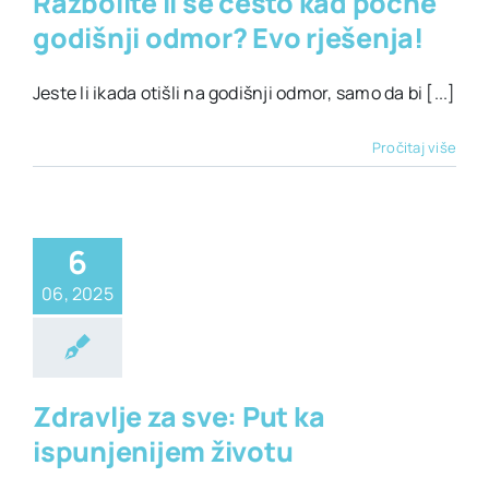
Razbolite li se često kad počne
godišnji odmor? Evo rješenja!
Jeste li ikada otišli na godišnji odmor, samo da bi [...]
Pročitaj više
6
06, 2025
alno zdravlje
lje
Životni stil
Zdravlje za sve: Put ka
ispunjenijem životu