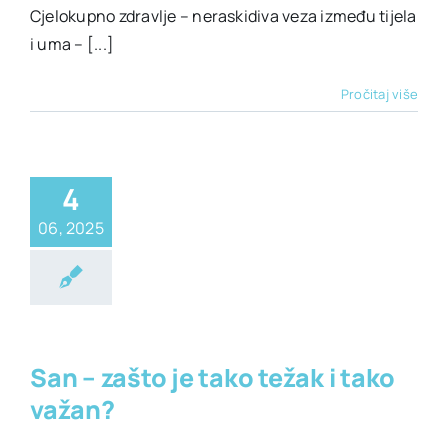
Cjelokupno zdravlje – neraskidiva veza između tijela
i uma – [...]
Pročitaj više
4
06, 2025
alno zdravlje
lje
Životni stil
San – zašto je tako težak i tako
važan?