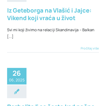
Iz Geteborga na Vlašić i Jajce:
Vikend koji vraća u život
Svi mi koji živimo na relaciji Skandinavija – Balkan
[...]
Pročitaj više
26
06, 2025
alno zdravlje
lje
Životni stil