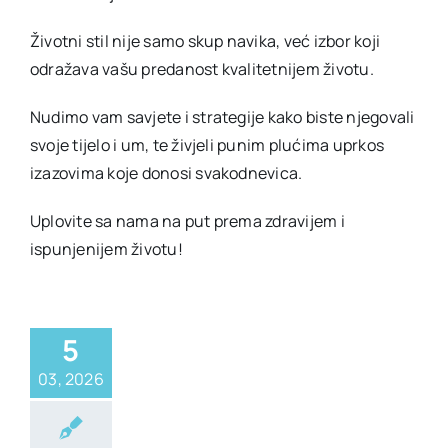
Životni stil nije samo skup navika, već izbor koji
odražava vašu predanost kvalitetnijem životu.
Nudimo vam savjete i strategije kako biste njegovali
svoje tijelo i um, te živjeli punim plućima uprkos
izazovima koje donosi svakodnevica.
Uplovite sa nama na put prema zdravijem i
ispunjenijem životu!
5
03, 2026
Zdravlje
Životni
stil