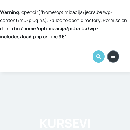
Warning
: opendir(/home/optimizacija/jedra.ba/wp-
content/mu-plugins): Failed to open directory: Permission
denied in
/home/optimizacija/jedra.ba/wp-
includes/load.php
on line
981
Skip
to
content
KURSEVI