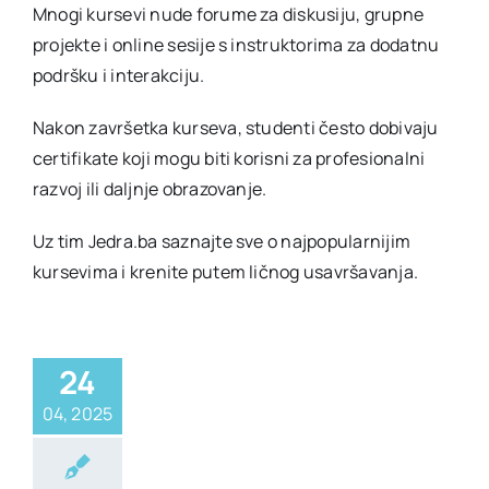
Mnogi kursevi nude forume za diskusiju, grupne
projekte i online sesije s instruktorima za dodatnu
podršku i interakciju.
Nakon završetka kurseva, studenti često dobivaju
certifikate koji mogu biti korisni za profesionalni
razvoj ili daljnje obrazovanje.
Uz tim Jedra.ba saznajte sve o najpopularnijim
kursevima i krenite putem ličnog usavršavanja.
24
04, 2025
jera
Kursevi