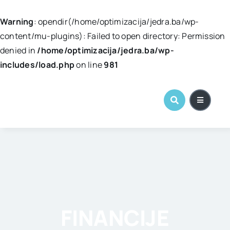
Warning
: opendir(/home/optimizacija/jedra.ba/wp-
content/mu-plugins): Failed to open directory: Permission
denied in
/home/optimizacija/jedra.ba/wp-
includes/load.php
on line
981
Skip
to
content
FINANCIJE