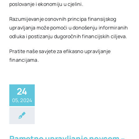
poslovanje i ekonomiju u cjelini.
Razumijevanje osnovnih principa finansijskog
upravljanja može pomoći u donošenju informiranih
odluka i postizanju dugoročnih financijskih ciljeva.
Pratite naše savjete za efikasno upravljanje
financijama.
24
05, 2024
nis
Financije
Pametno upravljanje novcem –