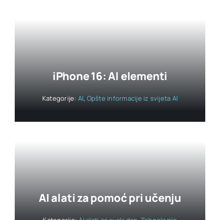
iPhone 16: AI elementi
Kategorije:
AI
,
Opšte informacije iz svijeta AI
AI alati za pomoć pri učenju