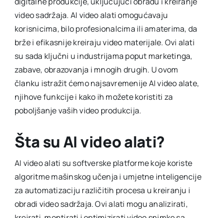
digitalne produkcije, uključujući obradu i kreiranje
video sadržaja. AI video alati omogućavaju
korisnicima, bilo profesionalcima ili amaterima, da
brže i efikasnije kreiraju video materijale. Ovi alati
su sada ključni u industrijama poput marketinga,
zabave, obrazovanja i mnogih drugih. U ovom
članku istražit ćemo najsavremenije AI video alate,
njihove funkcije i kako ih možete koristiti za
poboljšanje vaših video produkcija.
Šta su AI video alati?
AI video alati su softverske platforme koje koriste
algoritme mašinskog učenja i umjetne inteligencije
za automatizaciju različitih procesa u kreiranju i
obradi video sadržaja. Ovi alati mogu analizirati,
kreirati, montirati i optimizirati video snimke sa