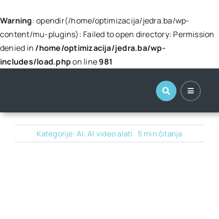
Warning
: opendir(/home/optimizacija/jedra.ba/wp-
content/mu-plugins): Failed to open directory: Permission
denied in
/home/optimizacija/jedra.ba/wp-
includes/load.php
on line
981
Skip
to
content
Kategorije:
AI
,
AI video alati
5 min čitanja