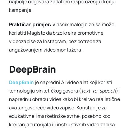
najbolje odgovara zadatom raspoloženju ili cilju
kampanje.
Praktičan primjer:
Vlasnik malog biznisa može
koristiti Magisto da brzo kreira promotivne
videozapise za Instagram, bez potrebe za
angažovanjem video montažera.
DeepBrain
DeepBrain
je napredni AI video alat koji koristi
tehnologiju sintetičkog govora (
text-to-speech
) i
naprednu obradu videa kako bi kreirao realistične
avatar govoreće video zapise. Koristan je za
edukativne i marketinške svrhe, posebno kod
kreiranja tutorijala ili instruktivnih video zapisa.