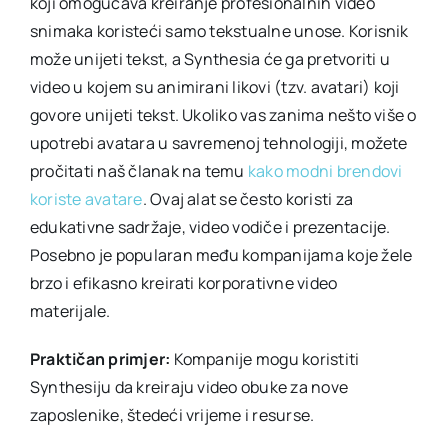
koji omogućava kreiranje profesionalnih video
snimaka koristeći samo tekstualne unose. Korisnik
može unijeti tekst, a Synthesia će ga pretvoriti u
video u kojem su animirani likovi (tzv. avatari) koji
govore unijeti tekst. Ukoliko vas zanima nešto više o
upotrebi avatara u savremenoj tehnologiji, možete
pročitati naš članak na temu
kako modni brendovi
koriste avatare
. Ovaj alat se često koristi za
edukativne sadržaje, video vodiče i prezentacije.
Posebno je popularan među kompanijama koje žele
brzo i efikasno kreirati korporativne video
materijale.
Praktičan primjer:
Kompanije mogu koristiti
Synthesiju da kreiraju video obuke za nove
zaposlenike, štedeći vrijeme i resurse.