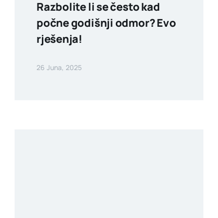
Razbolite li se često kad
počne godišnji odmor? Evo
rješenja!
26 Juna, 2025