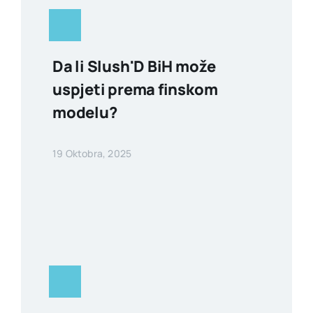
Da li Slush'D BiH može
uspjeti prema finskom
modelu?
19 Oktobra, 2025