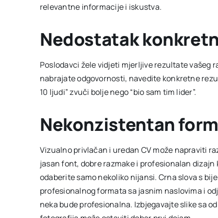
relevantne informacije i iskustva.
Nedostatak konkretn
Poslodavci žele vidjeti mjerljive rezultate vaše
nabrajate odgovornosti, navedite konkretne rezult
10 ljudi” zvuči bolje nego “bio sam tim lider”.
Nekonzistentan form
Vizualno privlačan i uredan CV može napraviti razlik
jasan font, dobre razmake i profesionalan dizajn ka
odaberite samo nekoliko nijansi. Crna slova s bij
profesionalnog formata sa jasnim naslovima i odjel
neka bude profesionalna. Izbjegavajte slike sa odm