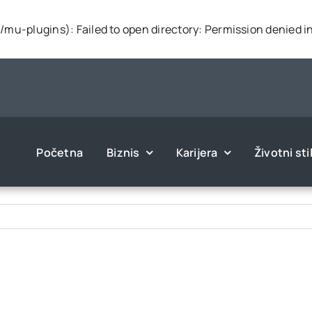
mu-plugins): Failed to open directory: Permission denied i
Početna
Biznis
Karijera
Životni sti