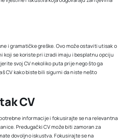
ntne vještine i iskustva koja odgovaraju zahtjevima
ne i gramatičke greške. Ovo može ostaviti utisak o
 koji se koriste pri izradi imaju i besplatnu opciju
jerite svoj CV nekoliko puta prije nego što ga
š CV kako biste bili sigurni da niste nešto
atak CV
nepotrebne informacije i fokusirajte se na relevantna
stranice. Predugački CV može biti zamoran za
mate dovoljno iskustva. Fokusirajte se na