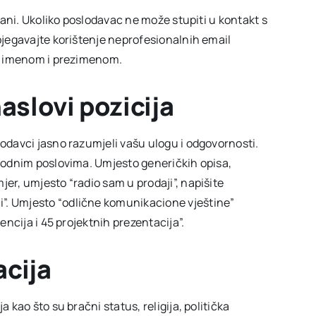
irani. Ukoliko poslodavac ne može stupiti u kontakt s
zbjegavajte korištenje neprofesionalnih email
šim imenom i prezimenom.
naslovi pozicija
lodavci jasno razumjeli vašu ulogu i odgovornosti.
thodnim poslovima. Umjesto generičkih opisa,
jer, umjesto “radio sam u prodaji”, napišite
”. Umjesto “odlične komunikacione vještine”
rencija i 45 projektnih prezentacija”.
acija
a kao što su bračni status, religija, politička