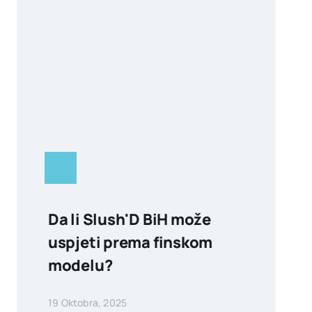
Da li Slush'D BiH može
uspjeti prema finskom
modelu?
19 Oktobra, 2025