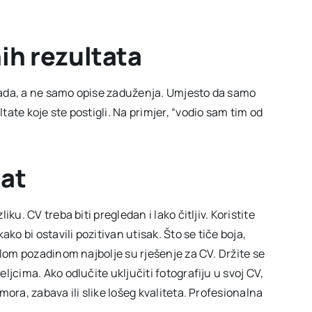
ih rezultata
g rada, a ne samo opise zaduženja. Umjesto da samo
ate koje ste postigli. Na primjer, “vodio sam tim od
at
u. CV treba biti pregledan i lako čitljiv. Koristite
ko bi ostavili pozitivan utisak. Što se tiče boja,
elom pozadinom najbolje su rješenje za CV. Držite se
jcima. Ako odlučite uključiti fotografiju u svoj CV,
ora, zabava ili slike lošeg kvaliteta. Profesionalna