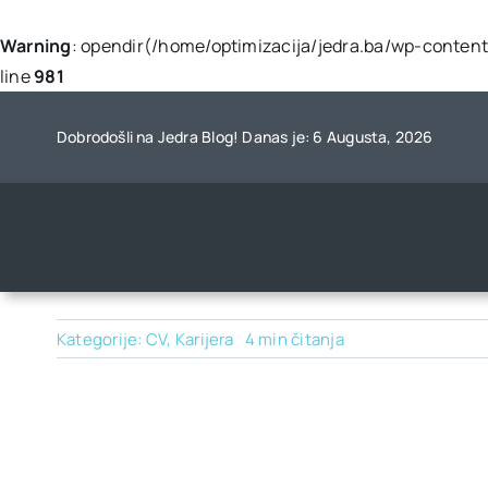
Warning
: opendir(/home/optimizacija/jedra.ba/wp-content/
line
981
Skip
to
Dobrodošli na Jedra Blog! Danas je: 6 Augusta, 2026
content
Kategorije:
CV
,
Karijera
4 min čitanja