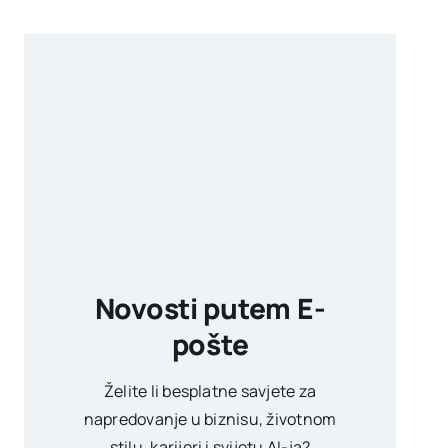
Novosti putem E-
pošte
Želite li besplatne savjete za
napredovanje u biznisu, životnom
stilu, karijeri i svijetu AI-ja?