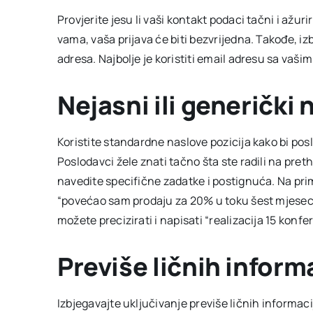
Provjerite jesu li vaši kontakt podaci tačni i ažur
vama, vaša prijava će biti bezvrijedna. Takođe, i
adresa. Najbolje je koristiti email adresu sa va
Nejasni ili generički 
Koristite standardne naslove pozicija kako bi pos
Poslodavci žele znati tačno šta ste radili na pre
navedite specifične zadatke i postignuća. Na prim
“povećao sam prodaju za 20% u toku šest mjeseci
možete precizirati i napisati “realizacija 15 konfe
Previše ličnih inform
Izbjegavajte uključivanje previše ličnih informacij