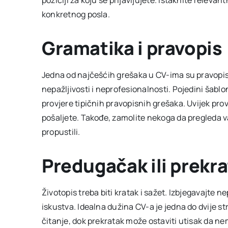
poziciji za koju se prijavljujete. Istaknite releva
konkretnog posla.
Gramatika i pravopis
Jedna od najčešćih grešaka u CV-ima su pravopis
nepažljivosti i neprofesionalnosti. Pojedini šabloni
provjere tipičnih pravopisnih grešaka. Uvijek prov
pošaljete. Takođe, zamolite nekoga da pregleda va
propustili.
Predugačak ili prekr
Životopis treba biti kratak i sažet. Izbjegavajte 
iskustva. Idealna dužina CV-a je jedna do dvije 
čitanje, dok prekratak može ostaviti utisak da ne