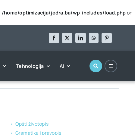
n
/home/optimizacija/jedra.ba/wp-includes/load.php
on
l
Tehnologija
AI
Opšti životopis
Gramatika i pravopis