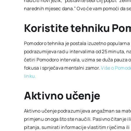
naučiti novi jezik,” postavite sebi cilj poput “že
narednih mjesec dana.” Ovo će vam pomoći da se b
Koristite tehniku P
Pomodoro tehnika je postala izuzetno popularna
podrazumijeva rad u intervalima od 25 minuta, na
četiri Pomodoro intervala, uzima se duža pauza 
fokusa i sprječava mentalni zamor.
Više o Pomodo
linku.
Aktivno učenje
Aktivno učenje podrazumijeva angažman sa materi
primjenu onoga što ste naučili. Pasivno čitanje ili
pitanja, sumirati informacije vlastitim riječima il