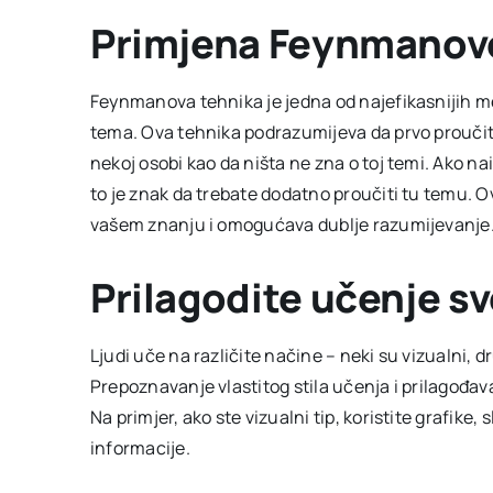
Primjena Feynmanov
Feynmanova tehnika je jedna od najefikasnijih m
tema. Ova tehnika podrazumijeva da prvo proučit
nekoj osobi kao da ništa ne zna o toj temi. Ako na
to je znak da trebate dodatno proučiti tu temu. O
vašem znanju i omogućava dublje razumijevanje
Prilagodite učenje sv
Ljudi uče na različite načine – neki su vizualni, dru
Prepoznavanje vlastitog stila učenja i prilagođa
Na primjer, ako ste vizualni tip, koristite grafike, 
informacije.