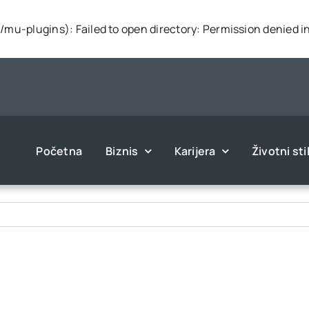
mu-plugins): Failed to open directory: Permission denied i
Početna
Biznis
Karijera
Životni sti