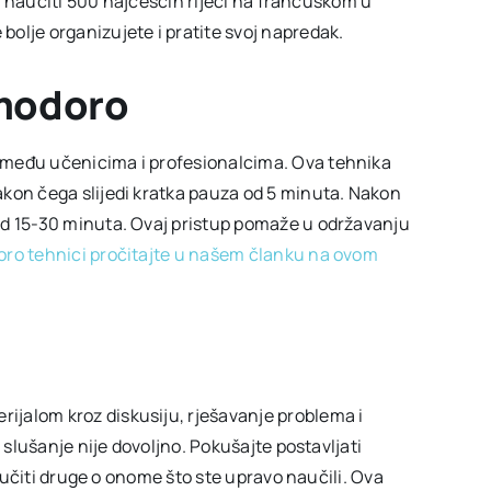
lim naučiti 500 najčešćih riječi na francuskom u
olje organizujete i pratite svoj napredak.
omodoro
 među učenicima i profesionalcima. Ova tehnika
kon čega slijedi kratka pauza od 5 minuta. Nakon
od 15-30 minuta. Ovaj pristup pomaže u održavanju
ro tehnici pročitajte u našem članku na ovom
jalom kroz diskusiju, rješavanje problema i
 slušanje nije dovoljno. Pokušajte postavljati
i učiti druge o onome što ste upravo naučili. Ova