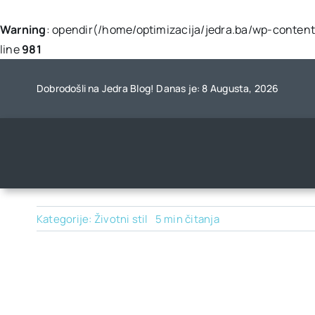
Warning
: opendir(/home/optimizacija/jedra.ba/wp-content/
line
981
Skip
to
Dobrodošli na Jedra Blog! Danas je: 8 Augusta, 2026
content
Kategorije:
Životni stil
5 min čitanja