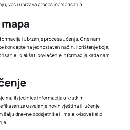
ju, već i ubrzava proces memorisanja.
h mapa
nformacija i ubrzanje procesa učenja. One nam
te koncepte na jednostavan način. Korištenje boja,
orisanje i olakšati povlačenje informacija kada nam
učenje
e malih jedinica informacija u kratkim
fikasan za usvajanje novih vještina ili učenje
am šalju dnevne podsjetnike ili male kvizove kako
nje.