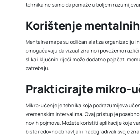
tehnika ne samo da pomaže u boljem razumijevan
Korištenje mentalni
Mentalne mape su odličan alat za organizaciju i
omogućavaju da vizualiziramo i povežemo različi
slika i ključnih riječi može dodatno pojačati mem
zatrebaju.
Prakticirajte mikro-
Mikro-učenje je tehnika koja podrazumijeva učenj
vremenskim intervalima. Ovaj pristup je posebno e
novih pojmova. Možete koristiti aplikacije koje v
biste redovno obnavljali i nadograđivali svoje zna