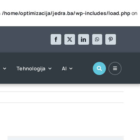
n
/home/optimizacija/jedra.ba/wp-includes/load.php
on
l
Tehnologija
AI