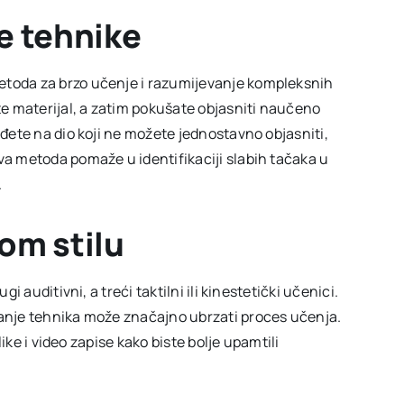
e tehnike
etoda za brzo učenje i razumijevanje kompleksnih
e materijal, a zatim pokušate objasniti naučeno
iđete na dio koji ne možete jednostavno objasniti,
va metoda pomaže u identifikaciji slabih tačaka u
.
om stilu
gi auditivni, a treći taktilni ili kinestetički učenici.
vanje tehnika može značajno ubrzati proces učenja.
slike i video zapise kako biste bolje upamtili