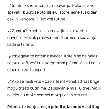
🌙 Imati fiksno vrijeme za spavanje: Pokušajte ići
spavati i buditi se otprilike u isto vrijeme svaki dan,
čak i vikendom. Tijelo voli rutine!
🌙 Zamračite sobu i izbjegavajte jako svjetlo
navečer: Mozak proizvodi više hormona spavanja
kada je tamno.
🌙 Izbjegavajte kofein navečer: Kofein se ne nalazi
samo u kafi, već i u energetskim pićima, čaju i coli, a
može otežati zaspati.
🌙 Ako se misli vrte – zapišite ih! Ponekad nas brige
mogu držati budnima. Zapisivanje misli u dnevnik ili
bilježnicu može pomoći mozgu da ih otpusti.
Prioritetiziranje sna je prioritetiziranje vlastitog