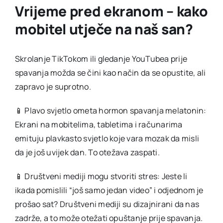
Vrijeme pred ekranom – kako
mobitel utječe na naš san?
Skrolanje TikTokom ili gledanje YouTubea prije
spavanja možda se čini kao način da se opustite, ali
zapravo je suprotno.
📱 Plavo svjetlo ometa hormon spavanja melatonin:
Ekrani na mobitelima, tabletima i računarima
emituju plavkasto svjetlo koje vara mozak da misli
da je još uvijek dan. To otežava zaspati.
📱 Društveni mediji mogu stvoriti stres: Jeste li
ikada pomislili “još samo jedan video” i odjednom je
prošao sat? Društveni mediji su dizajnirani da nas
zadrže, a to može otežati opuštanje prije spavanja.