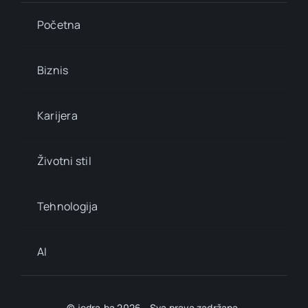
Početna
Biznis
Karijera
Životni stil
Tehnologija
AI
© jedra.ba 2026 - Sva prava zadržana.