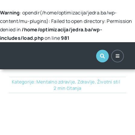
Warning
: opendir(/home/optimizacija/jedra.ba/wp-
content/mu-plugins): Failed to open directory: Permission
denied in
/home/optimizacija/jedra.ba/wp-
includes/load.php
on line
981
Skip
to
content
Kategorije:
Mentalno zdravlje
,
Zdravlje
,
Životni stil
2 min čitanja