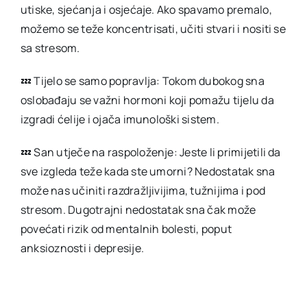
utiske, sjećanja i osjećaje. Ako spavamo premalo,
možemo se teže koncentrisati, učiti stvari i nositi se
sa stresom.
💤 Tijelo se samo popravlja: Tokom dubokog sna
oslobađaju se važni hormoni koji pomažu tijelu da
izgradi ćelije i ojača imunološki sistem.
💤 San utječe na raspoloženje: Jeste li primijetili da
sve izgleda teže kada ste umorni? Nedostatak sna
može nas učiniti razdražljivijima, tužnijima i pod
stresom. Dugotrajni nedostatak sna čak može
povećati rizik od mentalnih bolesti, poput
anksioznosti i depresije.