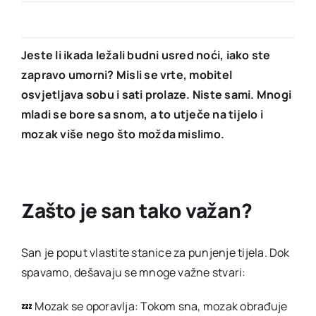
Jeste li ikada ležali budni usred noći, iako ste
zapravo umorni? Misli se vrte, mobitel
osvjetljava sobu i sati prolaze. Niste sami. Mnogi
mladi se bore sa snom, a to utječe na tijelo i
mozak više nego što možda mislimo.
Zašto je san tako važan?
San je poput vlastite stanice za punjenje tijela. Dok
spavamo, dešavaju se mnoge važne stvari:
💤 Mozak se oporavlja: Tokom sna, mozak obrađuje