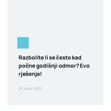
Razbolite li se često kad
počne godišnji odmor? Evo
rješenja!
26 Juna, 2025