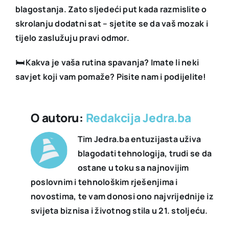
blagostanja. Zato sljedeći put kada razmislite o
skrolanju dodatni sat – sjetite se da vaš mozak i
tijelo zaslužuju pravi odmor.
🛏 Kakva je vaša rutina spavanja? Imate li neki
savjet koji vam pomaže? Pisite nam i podijelite!
O autoru:
Redakcija Jedra.ba
Tim Jedra.ba entuzijasta uživa
blagodati tehnologija, trudi se da
ostane u toku sa najnovijim
poslovnim i tehnološkim rješenjima i
novostima, te vam donosi ono najvrijednije iz
svijeta biznisa i životnog stila u 21. stoljeću.