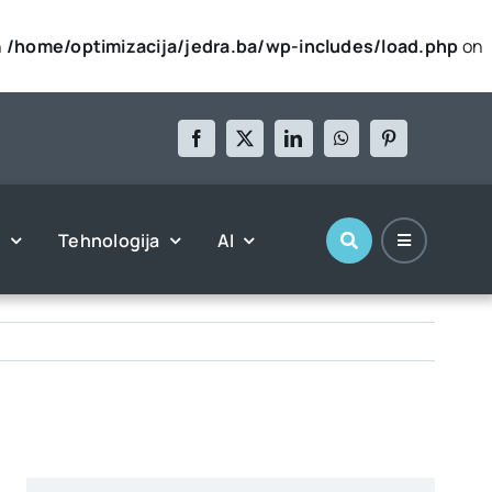
n
/home/optimizacija/jedra.ba/wp-includes/load.php
on
l
Tehnologija
AI