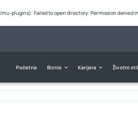
mu-plugins): Failed to open directory: Permission denied i
Početna
Biznis
Karijera
Životni sti