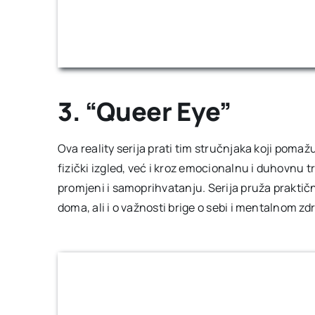
3. “Queer Eye”
Ova reality serija prati tim stručnjaka koji pomaž
fizički izgled, već i kroz emocionalnu i duhovnu t
promjeni i samoprihvatanju. Serija pruža praktične
doma, ali i o važnosti brige o sebi i mentalnom zdr