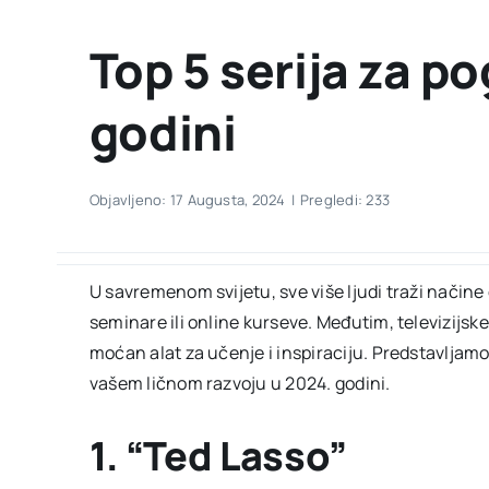
Top 5 serija za p
godini
Objavljeno: 17 Augusta, 2024
|
Pregledi: 233
U savremenom svijetu, sve više ljudi traži načine d
seminare ili online kurseve. Međutim, televizijske
moćan alat za učenje i inspiraciju. Predstavljam
vašem ličnom razvoju u 2024. godini.
1. “Ted Lasso”