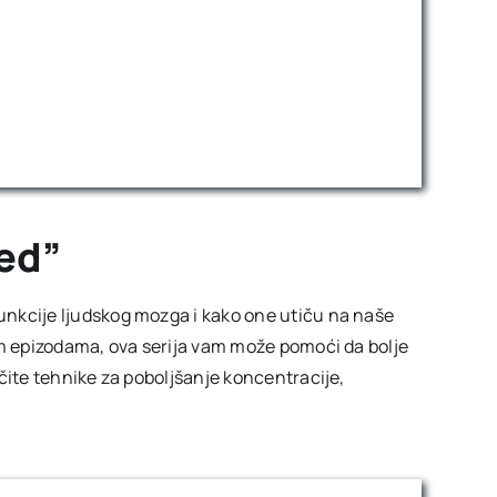
ned”
nkcije ljudskog mozga i kako one utiču na naše
im epizodama, ova serija vam može pomoći da bolje
čite tehnike za poboljšanje koncentracije,