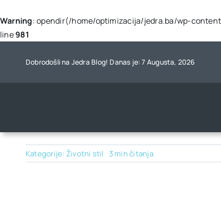
Warning
: opendir(/home/optimizacija/jedra.ba/wp-content/
line
981
Skip
to
Dobrodošli na Jedra Blog! Danas je: 7 Augusta, 2026
content
Kategorije:
Životni stil
3 min čitanja