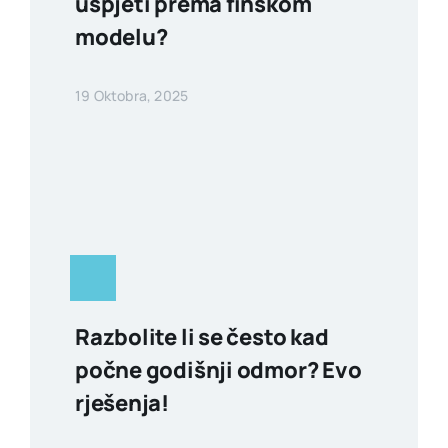
uspjeti prema finskom
modelu?
19 Oktobra, 2025
Razbolite li se često kad
počne godišnji odmor? Evo
rješenja!