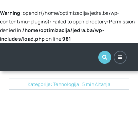
Warning
: opendir(/home/optimizacija/jedra.ba/wp-
content/mu-plugins): Failed to open directory: Permission
denied in
/home/optimizacija/jedra.ba/wp-
includes/load.php
on line
981
Skip
to
content
Kategorije:
Tehnologija
5 min čitanja