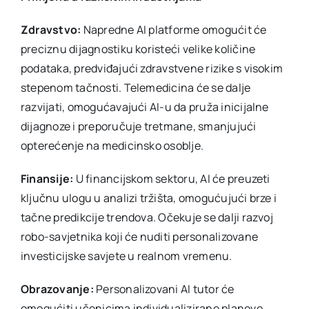
Zdravstvo:
Napredne AI platforme omogućit će
preciznu dijagnostiku koristeći velike količine
podataka, predviđajući zdravstvene rizike s visokim
stepenom tačnosti. Telemedicina će se dalje
razvijati, omogućavajući AI-u da pruža inicijalne
dijagnoze i preporučuje tretmane, smanjujući
opterećenje na medicinsko osoblje.
Finansije:
U financijskom sektoru, AI će preuzeti
ključnu ulogu u analizi tržišta, omogućujući brze i
tačne predikcije trendova. Očekuje se dalji razvoj
robo-savjetnika koji će nuditi personalizovane
investicijske savjete u realnom vremenu.
Obrazovanje:
Personalizovani AI tutor će
omogućiti učenicima individualizirane planove