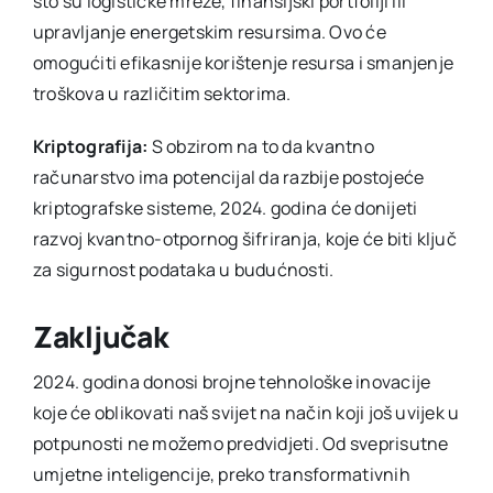
što su logističke mreže, finansijski portfoliji ili
upravljanje energetskim resursima. Ovo će
omogućiti efikasnije korištenje resursa i smanjenje
troškova u različitim sektorima.
Kriptografija:
S obzirom na to da kvantno
računarstvo ima potencijal da razbije postojeće
kriptografske sisteme, 2024. godina će donijeti
razvoj kvantno-otpornog šifriranja, koje će biti ključ
za sigurnost podataka u budućnosti.
Zaključak
2024. godina donosi brojne tehnološke inovacije
koje će oblikovati naš svijet na način koji još uvijek u
potpunosti ne možemo predvidjeti. Od sveprisutne
umjetne inteligencije, preko transformativnih