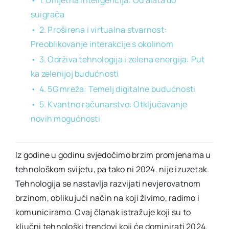
1. Umjetna inteligencija: Od alata do
suigrača
2. Proširena i virtualna stvarnost:
Preoblikovanje interakcije s okolinom
3. Održiva tehnologija i zelena energija: Put
ka zelenijoj budućnosti
4. 5G mreža: Temelj digitalne budućnosti
5. Kvantno računarstvo: Otključavanje
novih mogućnosti
Iz godine u godinu svjedočimo brzim promjenama u
tehnološkom svijetu, pa tako ni 2024. nije izuzetak.
Tehnologija se nastavlja razvijati nevjerovatnom
brzinom, oblikujući način na koji živimo, radimo i
komuniciramo. Ovaj članak istražuje koji su to
ključni tehnološki trendovi koji će dominirati 2024.